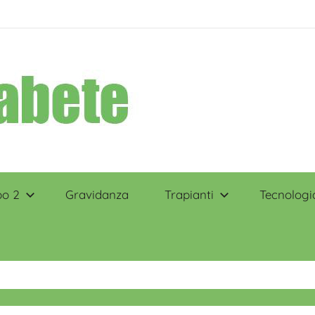
po 2
Gravidanza
Trapianti
Tecnologi