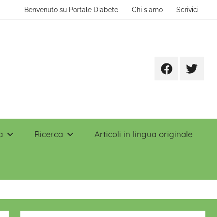
Benvenuto su Portale Diabete
Chi siamo
Scrivici
Facebook
Twitter
a
Ricerca
Articoli in lingua originale