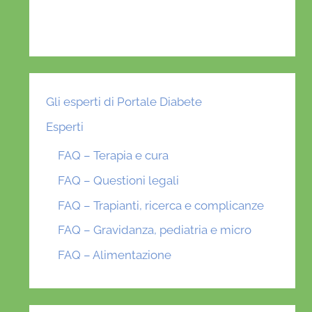
Gli esperti di Portale Diabete
Esperti
FAQ – Terapia e cura
FAQ – Questioni legali
FAQ – Trapianti, ricerca e complicanze
FAQ – Gravidanza, pediatria e micro
FAQ – Alimentazione