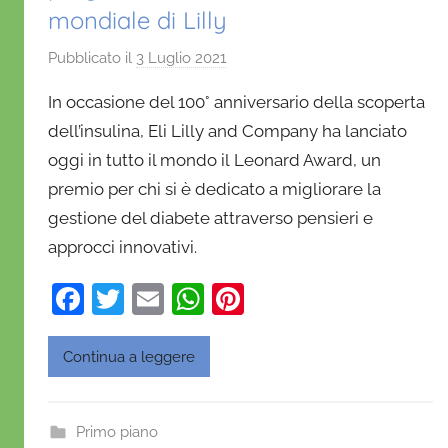
mondiale di Lilly
Pubblicato il
3 Luglio 2021
d
i
In occasione del 100° anniversario della scoperta
D
dell’insulina, Eli Lilly and Company ha lanciato
a
oggi in tutto il mondo il Leonard Award, un
n
premio per chi si è dedicato a migliorare la
i
e
gestione del diabete attraverso pensieri e
l
approcci innovativi.
a
F
T
E
W
Pi
D
'
a
w
m
h
nt
O
c
itt
ai
at
er
Continua a leggere
n
e
er
l
s
e
o
b
A
st
f
Primo piano
r