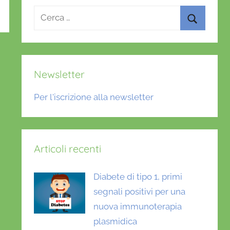
Ricerca
per:
Cerca
Newsletter
Per l'iscrizione alla newsletter
Articoli recenti
Diabete di tipo 1, primi
segnali positivi per una
nuova immunoterapia
plasmidica