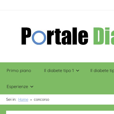
Salta
contenuto
al
contenuto
Portale
Primo piano
Il diabete tipo 1
Il diabete ti
Diabete
Esperienze
Sei in:
Home
concorso