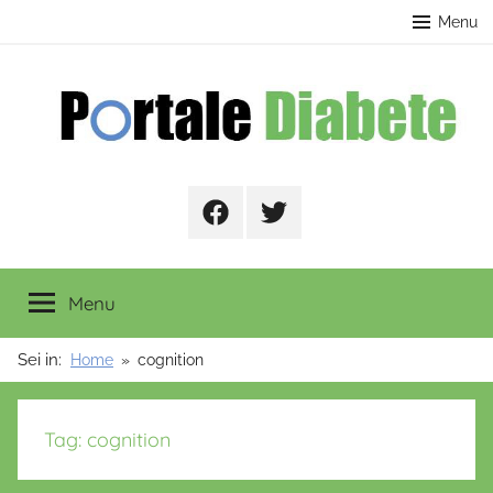
Salta
contenuto
Menu
al
contenuto
Portale
Facebook
Twitter
Diabete
Menu
Sei in:
Home
cognition
Tag:
cognition