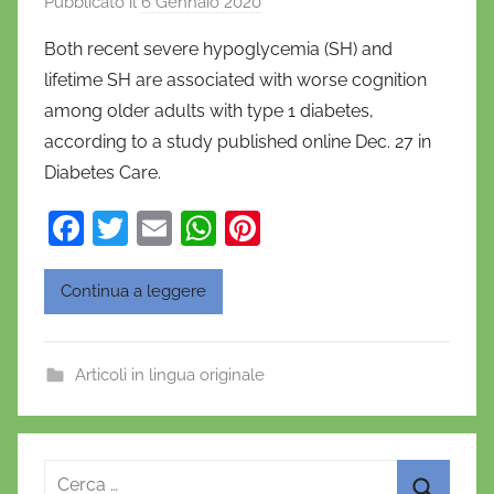
Pubblicato il
6 Gennaio 2020
d
i
Both recent severe hypoglycemia (SH) and
D
lifetime SH are associated with worse cognition
a
among older adults with type 1 diabetes,
n
according to a study published online Dec. 27 in
i
Diabetes Care.
e
l
F
T
E
W
Pi
a
a
w
m
h
nt
D
c
itt
ai
at
er
'
Continua a leggere
O
e
er
l
s
e
n
b
A
st
Articoli in lingua originale
o
o
p
f
o
p
r
i
k
Ricerca
o