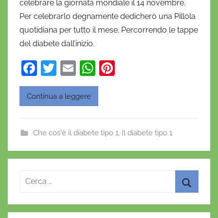
celebrare la giornata mondiale il 14 novembre.
n
Per celebrarlo degnamente dedicherò una Pillola
i
quotidiana per tutto il mese. Percorrendo le tappe
e
del diabete dall’inizio.
l
a
F
T
E
W
Pi
D
a
w
m
h
nt
'
O
c
itt
ai
at
er
Continua a leggere
n
e
er
l
s
e
o
b
A
st
f
Che cos'è il diabete tipo 1
,
Il diabete tipo 1
o
p
r
o
p
i
o
k
Ricerca
per:
Cerca