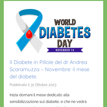
Il Diabete in Pillole del dr Andrea
Scaramuzza – Novembre: il mese
del diabete.
Pubblicato il
31 Ottobre 2023
d
i
Inizia domani il mese dedicato alla
D
sensibilizzazione sul diabete, e che ne vedrà
a