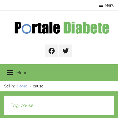
Salta
contenuto
Menu
al
contenuto
Portale
Facebook
Twitter
Diabete
Menu
Sei in:
Home
cause
Tag:
cause