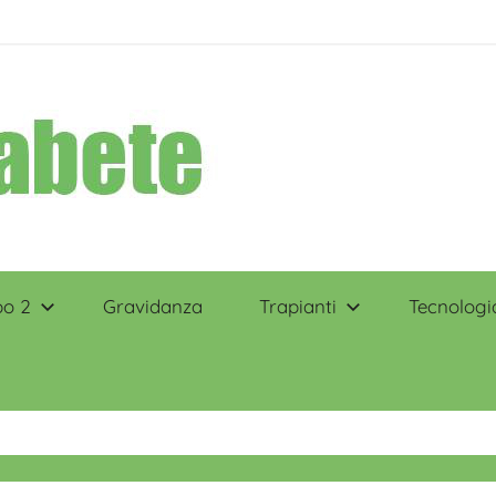
po 2
Gravidanza
Trapianti
Tecnologi