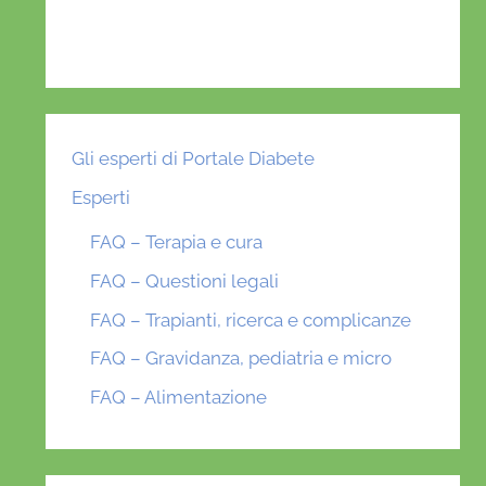
Gli esperti di Portale Diabete
Esperti
FAQ – Terapia e cura
FAQ – Questioni legali
FAQ – Trapianti, ricerca e complicanze
FAQ – Gravidanza, pediatria e micro
FAQ – Alimentazione