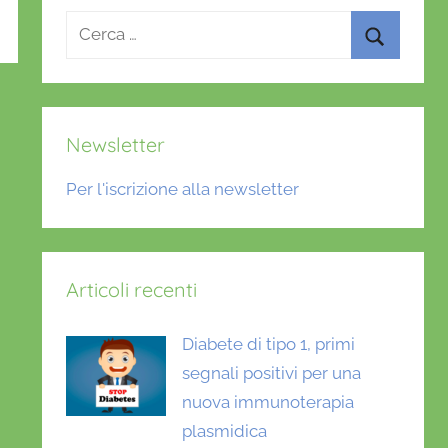
Ricerca
per:
Cerca
Newsletter
Per l'iscrizione alla newsletter
Articoli recenti
Diabete di tipo 1, primi
segnali positivi per una
nuova immunoterapia
plasmidica