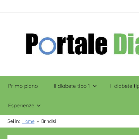
Salta
contenuto
al
contenuto
Portale
Primo piano
Il diabete tipo 1
Il diabete ti
Diabete
Esperienze
Sei in:
Home
Brindisi