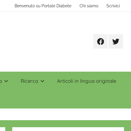
Benvenuto su Portale Diabete
Chi siamo
Scrivici
Facebook
Twitter
a
Ricerca
Articoli in lingua originale