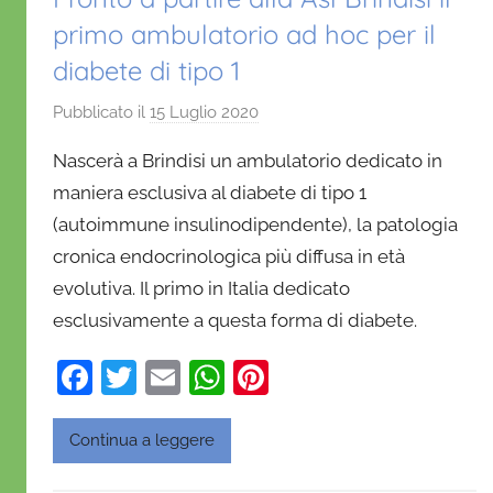
primo ambulatorio ad hoc per il
diabete di tipo 1
Pubblicato il
15 Luglio 2020
d
i
Nascerà a Brindisi un ambulatorio dedicato in
D
maniera esclusiva al diabete di tipo 1
a
(autoimmune insulinodipendente), la patologia
n
cronica endocrinologica più diffusa in età
i
e
evolutiva. Il primo in Italia dedicato
l
esclusivamente a questa forma di diabete.
a
F
T
E
W
Pi
D
'
a
w
m
h
nt
O
c
itt
ai
at
er
Continua a leggere
n
e
er
l
s
e
o