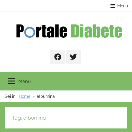
Salta
contenuto
Menu
al
contenuto
Portale
Facebook
Twitter
Diabete
Menu
Sei in:
Home
albumina
Tag:
albumina