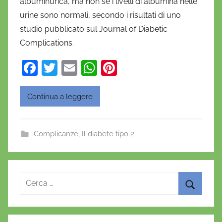
albuminurica, ma non se i livelli di albumina nelle
i
urine sono normali, secondo i risultati di uno
e
studio pubblicato sul Journal of Diabetic
l
a
Complications.
D
F
T
E
W
Pi
'
a
w
m
h
nt
O
n
c
itt
ai
at
er
Continua a leggere
o
e
er
l
s
e
f
b
A
st
r
Complicanze
,
Il diabete tipo 2
o
p
i
o
o
p
k
Ricerca
per:
Cerca