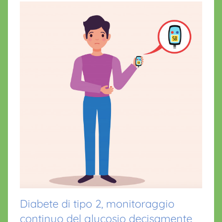
i
k
o
Diabete di tipo 2, monitoraggio
continuo del glucosio decisamente