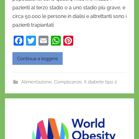
a
pazienti al terzo stadio o a uno stadio più grave, e
n
circa 50.000 le persone in dialisi e altrettanti sono i
i
pazienti trapiantati
e
l
F
T
E
W
Pi
a
a
w
m
h
nt
D
c
itt
ai
at
er
'
Continua a leggere
O
e
er
l
s
e
n
b
A
st
Alimentazione
,
Complicanze
o
,
Il diabete tipo 2
o
p
f
o
p
r
i
k
o