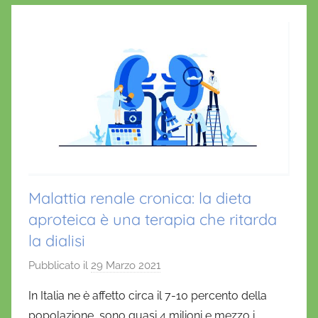
o
p
i
o
k
Malattia renale cronica: la dieta
aproteica è una terapia che ritarda
la dialisi
Pubblicato il
29 Marzo 2021
d
i
In Italia ne è affetto circa il 7-10 percento della
D
popolazione, sono quasi 4 milioni e mezzo i