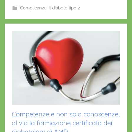
b
A
st
r
Complicanze
,
Il diabete tipo 2
o
p
i
o
o
p
k
Competenze e non solo conoscenze,
al via la formazione certificata dei
diabetologi di AMD