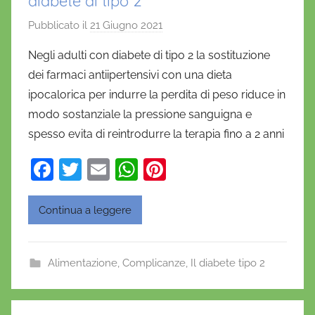
diabete di tipo 2
Pubblicato il
21 Giugno 2021
d
i
Negli adulti con diabete di tipo 2 la sostituzione
D
dei farmaci antiipertensivi con una dieta
a
ipocalorica per indurre la perdita di peso riduce in
n
modo sostanziale la pressione sanguigna e
i
spesso evita di reintrodurre la terapia fino a 2 anni
e
l
F
T
E
W
Pi
a
a
w
m
h
nt
D
c
itt
ai
at
er
'
Continua a leggere
O
e
er
l
s
e
n
b
A
st
Alimentazione
,
Complicanze
o
,
Il diabete tipo 2
o
p
f
o
p
r