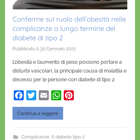
Conferme sul ruolo dell’obesità nelle
complicanze a lungo termine del
diabete di tipo 2
Pubblicato il
30 Gennaio 2021
d
i
L’obesità e l’aumento di peso possono portare a
D
disturbi vascolari, la principale causa di malattia e
a
decesso per le persone con diabete di tipo 2.
n
i
F
T
E
W
Pi
e
a
w
m
h
nt
l
c
itt
ai
at
er
Continua a leggere
a
D
e
er
l
s
e
'
b
A
st
Complicanze
,
Il diabete tipo 2
O