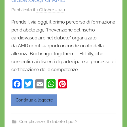
Pubblicato il
1 Ottobre 2020
d
i
Prende il via oggi, il primo percorso di formazione
D
per diabetologi, “Prevenzione del rischio
a
cardiovascolare nel diabete” organizzato
n
da AMD con il supporto incondizionato della
i
alleanza Boehringer Ingelheim – Eli Lilly, che
e
consentirà ai discenti di partecipare al processo di
l
a
certificazione delle competenze
D
F
T
E
W
Pi
'
a
w
m
h
nt
O
n
c
itt
ai
at
er
Continua a leggere
o
e
er
l
s
e
f
b
A
st
r
Complicanze
,
Il diabete tipo 2