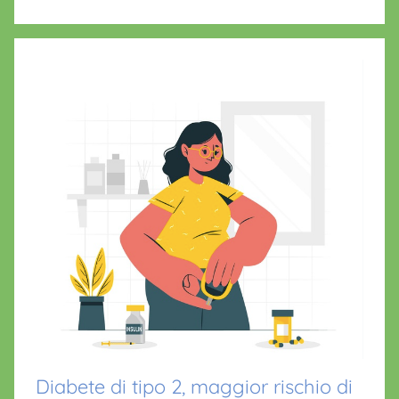
o
p
n
o
p
o
k
f
r
i
o
Diabete di tipo 2, maggior rischio di