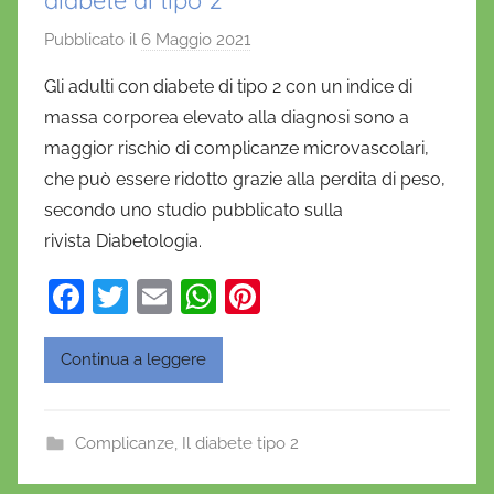
diabete di tipo 2
Pubblicato il
6 Maggio 2021
d
i
Gli adulti con diabete di tipo 2 con un indice di
D
massa corporea elevato alla diagnosi sono a
a
maggior rischio di complicanze microvascolari,
n
che può essere ridotto grazie alla perdita di peso,
i
secondo uno studio pubblicato sulla
e
rivista Diabetologia.
l
a
F
T
E
W
Pi
D
a
w
m
h
nt
'
O
c
itt
ai
at
er
Continua a leggere
n
e
er
l
s
e
o
b
A
st
f
Complicanze
,
Il diabete tipo 2
o
p
r