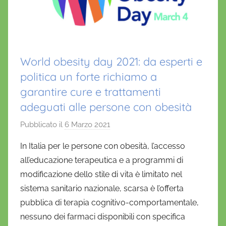
World obesity day 2021: da esperti e
politica un forte richiamo a
garantire cure e trattamenti
adeguati alle persone con obesità
Pubblicato il
6 Marzo 2021
d
i
In Italia per le persone con obesità, l’accesso
D
all’educazione terapeutica e a programmi di
a
modificazione dello stile di vita è limitato nel
n
sistema sanitario nazionale, scarsa è l’offerta
i
pubblica di terapia cognitivo-comportamentale,
e
nessuno dei farmaci disponibili con specifica
l