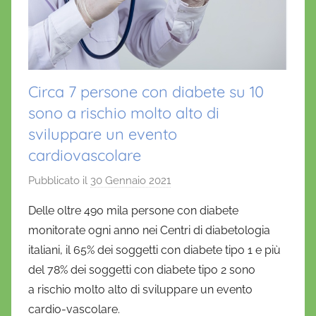
Circa 7 persone con diabete su 10
sono a rischio molto alto di
sviluppare un evento
cardiovascolare
Pubblicato il
30 Gennaio 2021
d
i
Delle oltre 490 mila persone con diabete
D
monitorate ogni anno nei Centri di diabetologia
a
italiani, il 65% dei soggetti con diabete tipo 1 e più
n
del 78% dei soggetti con diabete tipo 2 sono
i
a rischio molto alto di sviluppare un evento
e
cardio-vascolare.
l