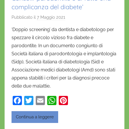
complicanza del diabete’
Pubblicato il
7 Maggio 2021
d
i
‘Doppio screening’ da dentista e diabetologo per
D
spezzare il circolo vizioso fra diabete e
a
parodontite. In un documento congiunto di
n
Società italiana di parodontologia e implantologia
i
(Sidp), Società italiana di diabetologia (Sid) e
e
Associazione medici diabetologi (Amd) sono stati
l
a
appena stabiliti i criteri per la diagnosi precoce
D
delle due malattie,
'
F
T
E
W
Pi
O
a
w
m
h
nt
n
o
c
itt
ai
at
er
Continua a leggere
f
e
er
l
s
e