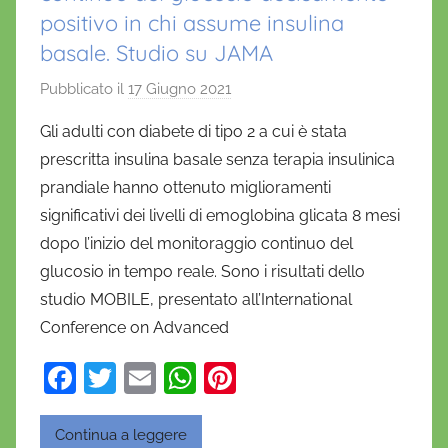
positivo in chi assume insulina
basale. Studio su JAMA
Pubblicato il
17 Giugno 2021
d
i
Gli adulti con diabete di tipo 2 a cui è stata
D
prescritta insulina basale senza terapia insulinica
a
prandiale hanno ottenuto miglioramenti
n
significativi dei livelli di emoglobina glicata 8 mesi
i
dopo l’inizio del monitoraggio continuo del
e
glucosio in tempo reale. Sono i risultati dello
l
a
studio MOBILE, presentato all’International
D
Conference on Advanced
'
F
T
E
W
Pi
O
a
w
m
h
nt
n
o
c
itt
ai
at
er
Continua a leggere