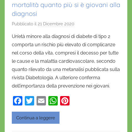
mortalità quanto più si è giovani alla
diagnosi
Pubblicato il
21 Dicembre 2020
d
i
Un’età minore alla diagnosi di diabete di tipo 2
D
comporta un rischio più elevato di complicanze
a
nel corso della vita, compresi il decesso per tutte
n
le cause e la malattia cardiovascolare, secondo
i
quanto rilevato da una metanalisi pubblicata sulla
e
rivista Diabetologia. A ulteriore conferma
l
a
dell’importanza della prevenzione nei giovani.
D
F
T
E
W
Pi
'
a
w
m
h
nt
O
n
c
itt
ai
at
er
Continua a leggere
o
e
er
l
s
e
f